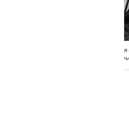
Я 
Чл